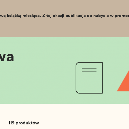
wą książką miesiąca. Z tej okazji publikacja do nabycia w promo
wa
119 produktów