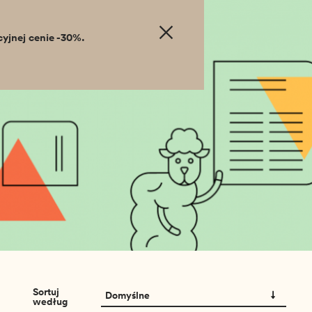
cyjnej cenie -30%.
Szukaj
szukaj
produktu
Sortuj
Domyślne
według