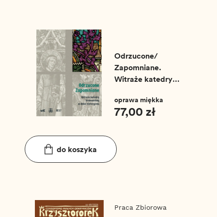
RODUCT_LIST
Odrzucone/
Zapomniane.
Witraże katedry
krakowskiej w dobie
oprawa miękka
historyzmu.
77,00 zł
do koszyka
Praca Zbiorowa