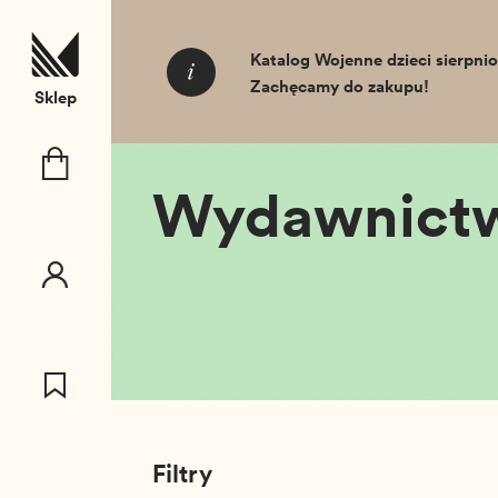
T_SKIP_TO
Katalog Wojenne dzieci sierpnio
Strona główna
Wydawnictwa
Zachęcamy do zakupu!
Sklep
Wydawnict
Filtry