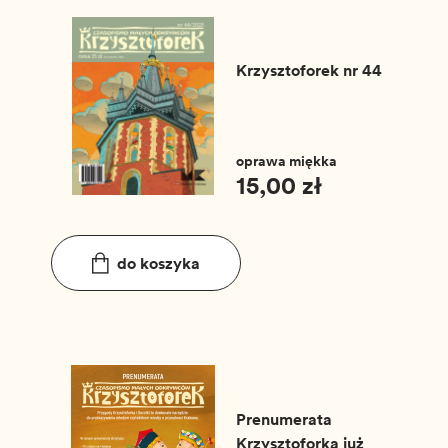
Krzysztoforek nr 44
oprawa miękka
15,00 zł
do koszyka
Prenumerata
Krzysztoforka już