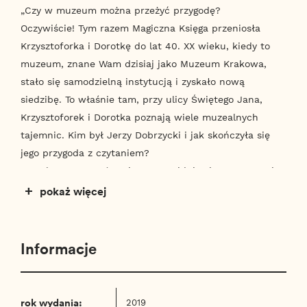
„Czy w muzeum można przeżyć przygodę?
Oczywiście! Tym razem Magiczna Księga przeniosła
Krzysztoforka i Dorotkę do lat 40. XX wieku, kiedy to
muzeum, znane Wam dzisiaj jako Muzeum Krakowa,
stało się samodzielną instytucją i zyskało nową
siedzibę. To właśnie tam, przy ulicy Świętego Jana,
Krzysztoforek i Dorotka poznają wiele muzealnych
tajemnic. Kim był Jerzy Dobrzycki i jak skończyła się
jego przygoda z czytaniem?
Czy eksponaty… ożywają? Co znajduje się za stertami
kartonów w gabinecie dyrektora muzeum i czy
pokaż więcej
magiczna księga to jedyny sposób, by podróżować w
czasie? I najważniejsze… gdzie podziały się zabytkowe
odważniki do wagi? By rozwiązać tę zagadkę, dzieci
Informacje
wyruszą w tajną misję, w której będzie im towarzyszył
pracownik muzeum – kustosz Kaszlak. Czy z pomocą
dzielnego stróża pana Halabardy i pięknej Włoszki
rok wydania:
2019