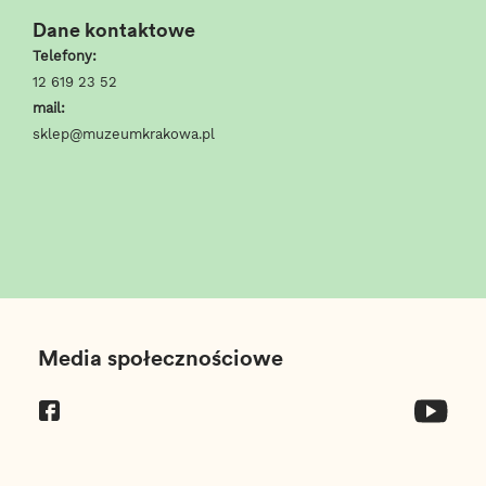
Dane kontaktowe
Telefony:
12 619 23 52
mail:
sklep@muzeumkrakowa.pl
T_FOOTER_TITLE
Media społecznościowe