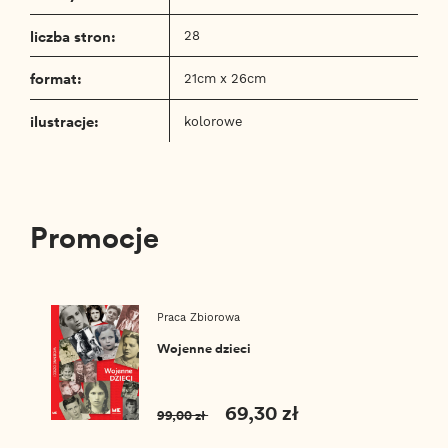
Federici uda im się wypełnić ważną misję?
liczba stron:
Przeczytajcie! Odpowiedź może Was zaskoczyć!”
28
format:
21cm x 26cm
ilustracje:
kolorowe
Promocje
Praca Zbiorowa
Wojenne dzieci
69,30 zł
99,00 zł