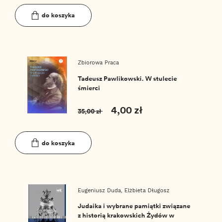
do koszyka
Zbiorowa Praca
Tadeusz Pawlikowski. W stulecie
śmierci
4,00 zł
35,00 zł
do koszyka
Eugeniusz Duda,
Elżbieta Długosz
Judaika i wybrane pamiątki związane
z historią krakowskich Żydów w