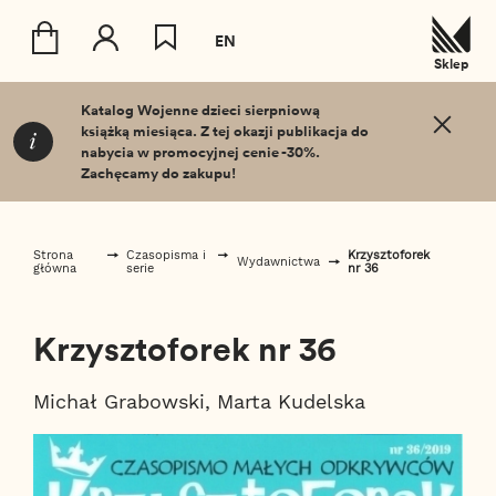
EN
Sklep
T_SKIP_TO
Katalog Wojenne dzieci sierpniową
książką miesiąca. Z tej okazji publikacja do
nabycia w promocyjnej cenie -30%.
Zachęcamy do zakupu!
Strona
Czasopisma i
Krzysztoforek
Wydawnictwa
główna
serie
nr 36
Krzysztoforek nr 36
Michał Grabowski,
Marta Kudelska