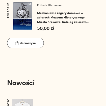
POLECANE
Elżbieta Błażewska
Mechaniczne zegary domowe w
zbiorach Muzeum Historycznego
Miasta Krakowa. Katalog zbiorów
MHK nr 7
50,00 zł
do koszyka
Nowości
NOWOŚĆ