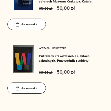
zbiorach Muzeum Krakowa. Katalog
zbiorów MHK nr 8
50,00 zł
150,00 zł
do koszyka
Grażyna Fijałkowska
Witraże w krakowskich obiektach
sakralnych. Przewodnik osobisty
50,00 zł
180,00 zł
do koszyka