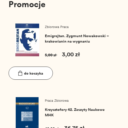
Promocje
Zbiorowa Praca
Emigrejtan. Zygmunt Nowakowski –
krakowianin na wygnaniu
3,00 zł
5,00 zł
do koszyka
Praca Zbiorowa
Krzysztofory 42. Zeszyty Naukowe
MHK
36,75 zł