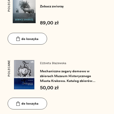
POLECANE
Zobacz zwierzę
89,00 zł
do koszyka
POLECANE
Elżbieta Błażewska
Mechaniczne zegary domowe w
zbiorach Muzeum Historycznego
Miasta Krakowa. Katalog zbiorów
MHK nr 7
50,00 zł
do koszyka