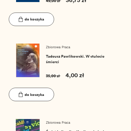
49,00 zł
do koszyka
Zbiorowa Praca
Tadeusz Pawlikowski. W stulecie
śmierci
4,00 zł
35,00 zł
do koszyka
Zbiorowa Praca