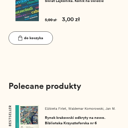
Świat Lajkonika. Konik na świecie
3,00 zł
5,00 zł
do koszyka
Polecane produkty
BESTSELLER
Elżbieta Firlet,
Waldemar Komorowski,
Jan M.
Małecki,
Mieczysław Rokosz
Rynek krakowski odkryty na nowo.
Biblioteka Krzysztoforska nr 6