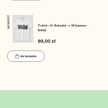
NOWOŚĆ
T-shirt - H. Schedel - r. M (czarno-
biała)
89,00 zł
do koszyka