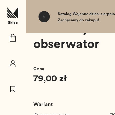
T_SKIP_TO
Strona główna
Wydawnictwa
Wincenty
Katalog Wojenne dzieci sierpnio
Zachęcamy do zakupu!
Sklep
Wincenty Wod
obserwator
Cena
79,00 zł
Wariant