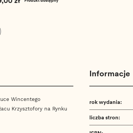
9,00 zł
Produkt dostępny
Informacje
tuce Wincentego
rok wydania:
acu Krzysztofory na Rynku
liczba stron:
ISBN: