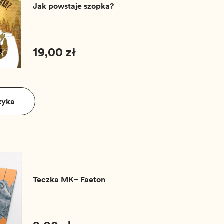
Jak powstaje szopka?
19,00 zł
zyka
Teczka MK– Faeton