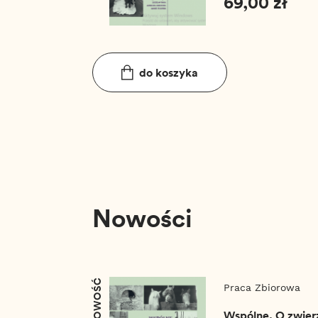
69,00 zł
do koszyka
Nowości
NOWOŚĆ
Praca Zbiorowa
Wspólne. O zwierz