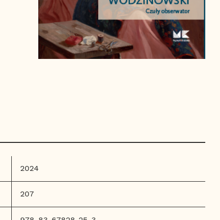
2024
207
978-83-67828-25-3