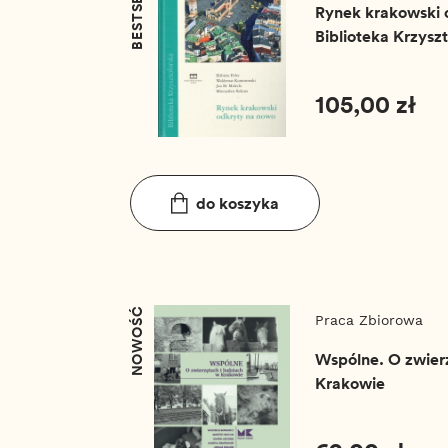
BESTSELLER
Małecki,
Mieczysła
Rynek krakowski 
Biblioteka Krzyszt
105,00 zł
do koszyka
NOWOŚĆ
Praca Zbiorowa
Wspólne. O zwierz
Krakowie