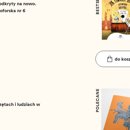
BESTSELLER
w Rokosz
odkryty na nowo.
oforska nr 6
do kos
POLECANE
ętach i ludziach w