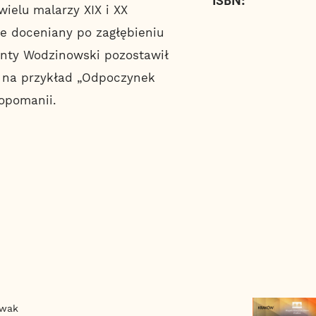
ielu malarzy XIX i XX
le doceniany po zagłębieniu
centy Wodzinowski pozostawił
k na przykład „Odpoczynek
łopomanii.
owak