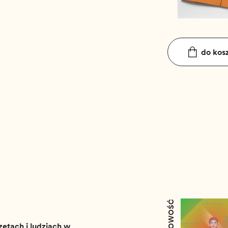
do kos
NOWOŚĆ
ętach i ludziach w