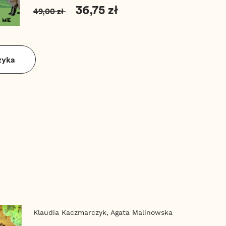
36,75 zł
49,00 zł
zyka
Klaudia Kaczmarczyk,
Agata Malinowska