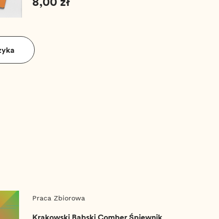
8,00 zł
zyka
Praca Zbiorowa
Krakowski Babski Comber Śpiewnik