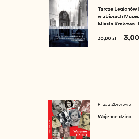
Tarcze Legionów P
w zbiorach Muze
Miasta Krakowa. 
MHK nr 1
3,00
30,00 zł
Praca Zbiorowa
Wojenne dzieci