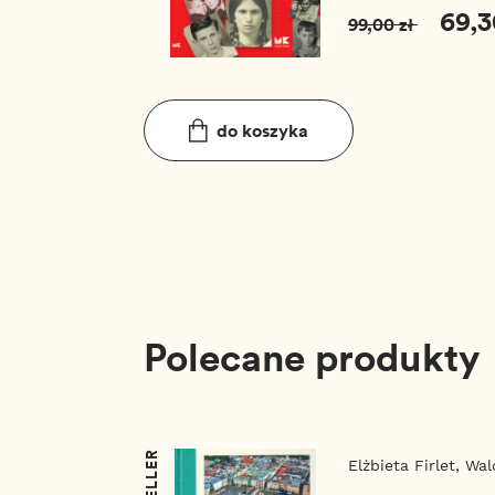
69,3
99,00 zł
do koszyka
Polecane produkty
Elżbieta Firlet,
Wal